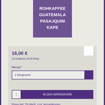
Herkunftsland Röstkaffee: Deutschland
Ursprungsland Rohkaffee: Nicht-EU
ROHKAFFEE
GUATEMALA
PASAJQUIM
KAPE
16,00
€
(Grundpreis 16,00
€
/kg)
Menge
*
Preise inkl. 7% MwSt. zzgl.
Versandkosten
.