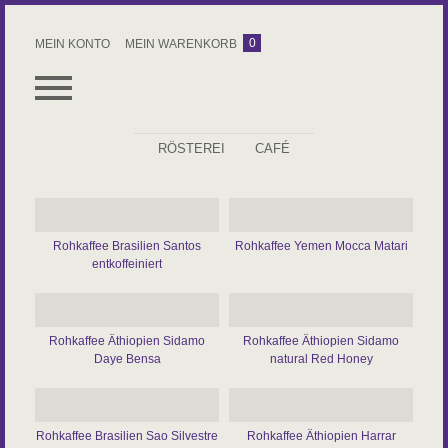
0
MEIN KONTO
MEIN WARENKORB
RÖSTEREI
CAFÉ
ALLES
ESPRESSO
Rohkaffee Brasilien Santos
Rohkaffee Yemen Mocca Matari
KAFFEE
entkoffeiniert
ROHKAFFEE
ZUBEHÖR
Rohkaffee Äthiopien Sidamo
Rohkaffee Äthiopien Sidamo
Daye Bensa
natural Red Honey
KAFFEEABO
Rohkaffee Brasilien Sao Silvestre
Rohkaffee Äthiopien Harrar