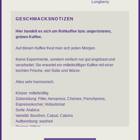
Longberry
GESCHMACKSNOTIZEN
Hier handelt es sich um Rohkaffee bzw. ungerösteten,
grünen Kaffee.
Auf diesen Kaffee freut man sich jeden Morgen.
Keine Experimente, sondern einfach nur gut angebaut und
verarbeitet. Sie erwartet ein mittelkräftiger Kaffee mit einer
leichten Frische, viel Süße und Würze.
Alles sehr harmonisch.
Körper: mittelkräftig
Zubereitung: Filter, Aeropress, Chemex, Frenchpress,
Espressokocher, Vollautomat
Sorte: Arabica
Varietät: Bourbon, Catuaí, Caturra
Aufbereitung: washed
Region: Atitlan
Inhaber: Zusammenschluss kleiner Farmer rund um Atitlan