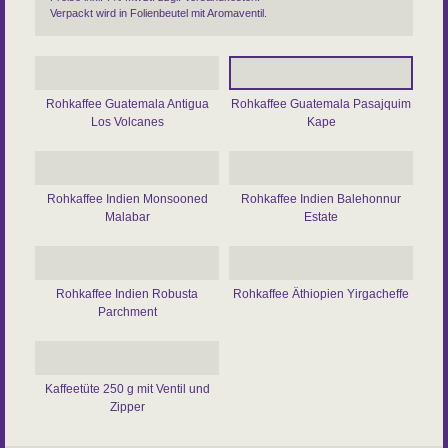
Verpackt wird in Folienbeutel mit Aromaventil.
Rohkaffee Guatemala Antigua
Rohkaffee Guatemala Pasajquim
Los Volcanes
Kape
Rohkaffee Indien Monsooned
Rohkaffee Indien Balehonnur
Malabar
Estate
Rohkaffee Indien Robusta
Rohkaffee Äthiopien Yirgacheffe
Parchment
Kaffeetüte 250 g mit Ventil und
Zipper