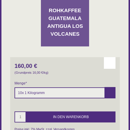
Farm: Kollektiv von Kleinbauern
ROHKAFFEE
GUATEMALA
ANTIGUA LOS
VOLCANES
160,00
€
(Grundpreis 16,00
€
/kg)
Menge
*
Preise inkl. 7% MwSt. zzgl.
Versandkosten
.