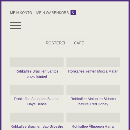
0
MEIN KONTO
MEIN WARENKORB
RÖSTEREI
CAFÉ
ALLES
ESPRESSO
Rohkaffee Brasilien Santos
Rohkaffee Yemen Mocca Matari
KAFFEE
entkoffeiniert
ROHKAFFEE
ZUBEHÖR
Rohkaffee Äthiopien Sidamo
Rohkaffee Äthiopien Sidamo
Daye Bensa
natural Red Honey
KAFFEEABO
Rohkaffee Brasilien Sao Silvestre
Rohkaffee Äthiopien Harrar