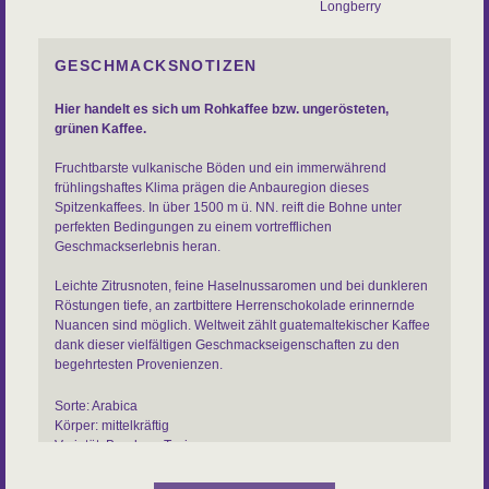
Longberry
GESCHMACKSNOTIZEN
Hier handelt es sich um Rohkaffee bzw. ungerösteten,
grünen Kaffee.
Fruchtbarste vulkanische Böden und ein immerwährend
frühlingshaftes Klima prägen die Anbauregion dieses
Spitzenkaffees. In über 1500 m ü. NN. reift die Bohne unter
perfekten Bedingungen zu einem vortrefflichen
Geschmackserlebnis heran.
Leichte Zitrusnoten, feine Haselnussaromen und bei dunkleren
Röstungen tiefe, an zartbittere Herrenschokolade erinnernde
Nuancen sind möglich. Weltweit zählt guatemaltekischer Kaffee
dank dieser vielfältigen Geschmackseigenschaften zu den
begehrtesten Provenienzen.
Sorte: Arabica
Körper: mittelkräftig
Varietät: Bourbon, Typica
Aufbereitung: gewaschen
Region: Antigua