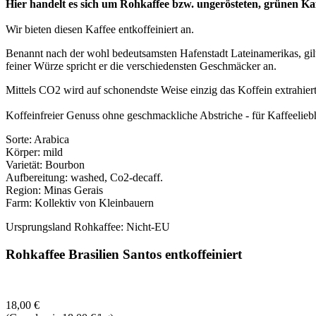
Hier handelt es sich um Rohkaffee bzw. ungerösteten, grünen Kaf
Wir bieten diesen Kaffee entkoffeiniert an.
Benannt nach der wohl bedeutsamsten Hafenstadt Lateinamerikas, gilt 
feiner Würze spricht er die verschiedensten Geschmäcker an.
Mittels CO2 wird auf schonendste Weise einzig das Koffein extrahiert
Koffeinfreier Genuss ohne geschmackliche Abstriche - für Kaffeeliebh
Sorte: Arabica
Körper: mild
Varietät: Bourbon
Aufbereitung: washed, Co2-decaff.
Region: Minas Gerais
Farm: Kollektiv von Kleinbauern
Ursprungsland Rohkaffee: Nicht-EU
Rohkaffee Brasilien Santos entkoffeiniert
18,00
€