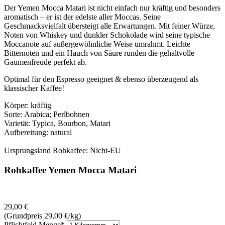
Der Yemen Mocca Matari ist nicht einfach nur kräftig und besonders
aromatisch – er ist der edelste aller Moccas. Seine
Geschmacksvielfalt übersteigt alle Erwartungen. Mit feiner Würze,
Noten von Whiskey und dunkler Schokolade wird seine typische
Moccanote auf außergewöhnliche Weise umrahmt. Leichte
Bitternoten und ein Hauch von Säure runden die gehaltvolle
Gaumenfreude perfekt ab.
Optimal für den Espresso geeignet & ebenso überzeugend als
klassischer Kaffee!
Körper: kräftig
Sorte: Arabica; Perlbohnen
Varietät: Typica, Bourbon, Matari
Aufbereitung: natural
Ursprungsland Rohkaffee: Nicht-EU
Rohkaffee Yemen Mocca Matari
29,00
€
(Grundpreis 29,00
€
/kg)
Pflichtfeld
Menge
*