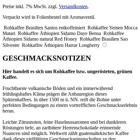
Preise inkl. 7% MwSt. zzgl.
Versandkosten
.
Verpackt wird in Folienbeutel mit Aromaventil.
Rohkaffee Brasilien Santos entkoffeiniert
Rohkaffee Yemen Mocca
Matari
Rohkaffee Äthiopien Sidamo Daye Bensa
Rohkaffee
Äthiopien Sidamo natural Red Honey
Rohkaffee Brasilien Sao
Silvestre
Rohkaffee Äthiopien Harrar Longberry
GESCHMACKSNOTIZEN
Hier handelt es sich um Rohkaffee bzw. ungerösteten, grünen
Kaffee.
Fruchtbarste vulkanische Böden und ein immerwährend
frühlingshaftes Klima prägen die Anbauregion dieses
Spitzenkaffees. In über 1500 m ü. NN. reift die Bohne unter
perfekten Bedingungen zu einem vortrefflichen Geschmackserlebnis
heran.
Leichte Zitrusnoten, feine Haselnussaromen und bei dunkleren
Röstungen tiefe, an zartbittere Herrenschokolade erinnernde
Nuancen sind möglich. Weltweit zählt guatemaltekischer Kaffee
dank dieser vielfältigen Geschmackseigenschaften zu den