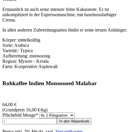
Erstaunlich ist auch seine intensiv feine Kakaonote. Er ist
unkompliziert in der Espressomaschine, mit haselnussfarbiger
Crema.
In allen anderen Zubereitungsarten findet er seine treuen Anhänger.
Körper: mittelkräftig
Sorte: Arabica
Varietät:: Typica
Aufbereitung: monsoonig
Region: Mysore - Kerala
Farm: Kooperative Aspinwall
Rohkaffee Indien Monsooned Malabar
64,00
€
(Grundpreis 16,00
€
/kg)
Pflichtfeld
Menge
*
Preise inkl. 7% MwSt. zzgl.
Versandkosten
.