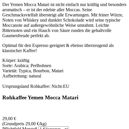
Der Yemen Mocca Matari ist nicht einfach nur kräftig und besonders
aromatisch – er ist der edelste aller Moccas. Seine
Geschmacksvielfalt übersteigt alle Erwartungen. Mit feiner Würze,
Noten von Whiskey und dunkler Schokolade wird seine typische
Moccanote auf außergewöhnliche Weise umrahmt. Leichte
Bitternoten und ein Hauch von Säure runden die gehaltvolle
Gaumenfreude perfekt ab.
Optimal für den Espresso geeignet & ebenso überzeugend als
klassischer Kaffee!
Körper: kräftig
Sorte: Arabica; Perlbohnen
Varietät: Typica, Bourbon, Matari
Aufbereitung: natural
Ursprungsland Rohkaffee: Nicht-EU
Rohkaffee Yemen Mocca Matari
29,00
€
(Grundpreis 29,00
€
/kg)
Pflichtfeld
Menge
*