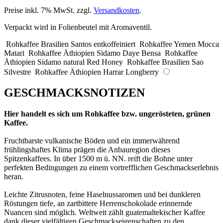
Preise inkl. 7% MwSt. zzgl.
Versandkosten
.
Verpackt wird in Folienbeutel mit Aromaventil.
Rohkaffee Brasilien Santos entkoffeiniert
Rohkaffee Yemen Mocca
Matari
Rohkaffee Äthiopien Sidamo Daye Bensa
Rohkaffee
Äthiopien Sidamo natural Red Honey
Rohkaffee Brasilien Sao
Silvestre
Rohkaffee Äthiopien Harrar Longberry
GESCHMACKSNOTIZEN
Hier handelt es sich um Rohkaffee bzw. ungerösteten, grünen
Kaffee.
Fruchtbarste vulkanische Böden und ein immerwährend
frühlingshaftes Klima prägen die Anbauregion dieses
Spitzenkaffees. In über 1500 m ü. NN. reift die Bohne unter
perfekten Bedingungen zu einem vortrefflichen Geschmackserlebnis
heran.
Leichte Zitrusnoten, feine Haselnussaromen und bei dunkleren
Röstungen tiefe, an zartbittere Herrenschokolade erinnernde
Nuancen sind möglich. Weltweit zählt guatemaltekischer Kaffee
dank dieser vielfältigen Geschmackseigenschaften zu den