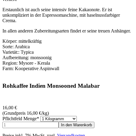
Erstaunlich ist auch seine intensiv feine Kakaonote. Er ist
unkompliziert in der Espressomaschine, mit haselnussfarbiger
Crema.
In allen anderen Zubereitungsarten findet er seine treuen Anhänger.
Körper: mittelkräftig
Sorte: Arabica
Varietät:: Typica
Aufbereitung: monsoonig
Region: Mysore - Kerala
Farm: Kooperative Aspinwall
Rohkaffee Indien Monsooned Malabar
16,00
€
(Grundpreis 16,00
€
/kg)
Pflichtfeld
Menge
*
Preise inkl. 7% MwSt. zzgl.
Versandkosten
.