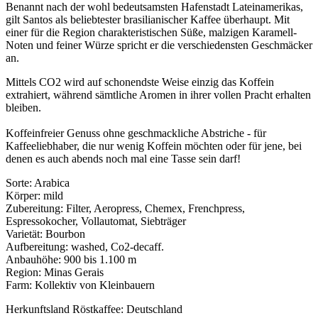
Benannt nach der wohl bedeutsamsten Hafenstadt Lateinamerikas,
gilt Santos als beliebtester brasilianischer Kaffee überhaupt. Mit
einer für die Region charakteristischen Süße, malzigen Karamell-
Noten und feiner Würze spricht er die verschiedensten Geschmäcker
an.
Mittels CO2 wird auf schonendste Weise einzig das Koffein
extrahiert, während sämtliche Aromen in ihrer vollen Pracht erhalten
bleiben.
Koffeinfreier Genuss ohne geschmackliche Abstriche - für
Kaffeeliebhaber, die nur wenig Koffein möchten oder für jene, bei
denen es auch abends noch mal eine Tasse sein darf!
Sorte: Arabica
Körper: mild
Zubereitung: Filter, Aeropress, Chemex, Frenchpress,
Espressokocher, Vollautomat, Siebträger
Varietät: Bourbon
Aufbereitung: washed, Co2-decaff.
Anbauhöhe: 900 bis 1.100 m
Region: Minas Gerais
Farm: Kollektiv von Kleinbauern
Herkunftsland Röstkaffee: Deutschland