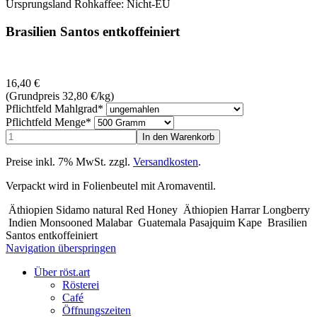
Ursprungsland Rohkaffee: Nicht-EU
Brasilien Santos entkoffeiniert
16,40
€
(Grundpreis 32,80
€
/kg)
Pflichtfeld
Mahlgrad
*
Pflichtfeld
Menge
*
Preise inkl. 7% MwSt. zzgl.
Versandkosten
.
Verpackt wird in Folienbeutel mit Aromaventil.
Äthiopien Sidamo natural Red Honey
Äthiopien Harrar Longberry
Indien Monsooned Malabar
Guatemala Pasajquim Kape
Brasilien
Santos entkoffeiniert
Navigation überspringen
Über röst.art
Rösterei
Café
Öffnungszeiten