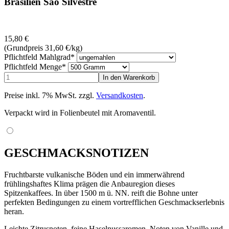
Brasilien Sao Silvestre
15,80
€
(Grundpreis 31,60
€
/kg)
Pflichtfeld
Mahlgrad
*
Pflichtfeld
Menge
*
Preise inkl. 7% MwSt. zzgl.
Versandkosten
.
Verpackt wird in Folienbeutel mit Aromaventil.
GESCHMACKSNOTIZEN
Fruchtbarste vulkanische Böden und ein immerwährend
frühlingshaftes Klima prägen die Anbauregion dieses
Spitzenkaffees. In über 1500 m ü. NN. reift die Bohne unter
perfekten Bedingungen zu einem vortrefflichen Geschmackserlebnis
heran.
Leichte Zitrusnoten, feine Haselnussaromen, Noten von Vanille und