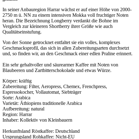
In seiner Anbauregion Harrar wächst er auf einer Höhe von 2000-
2750 m ü. NN zu einem intensiven Mokka voll fruchtiger Noten
heran. Die Bezeichnung Longberry verdankt die Bohne im
Vergleich zur kleineren Shortberry ihrer Größe wie auch
Qualitätseinstufung.
Von der Sonne getrocknet entfaltet sie ein volles, komplexes
Geschmacksprofil, das sich in allen Zubereitungsarten durchsetzt
und, so finden wir, an den Geschmack einer edlen Praline erinnert.
Ein sehr gehaltvoller und säurearmer Kaffee mit Noten von
Blaubeeren und Zartbitterschokolade und etwas Würze.
Körper: kräftig
Zubereitung: Filter, Aeropress, Chemex, Frenchpress,
Espressokocher, Vollautomat, Siebträger
Sorte: Arabica
Varietät: Äthiopiens traditionelle Arabica
Aufbereitung: natural
Region: Harrar
Inhaber: Kollektiv von Kleinbauern
Herkunftsland Röstkaffee: Deutschland
Ursprungsland Rohkaffee: Nicht-EU