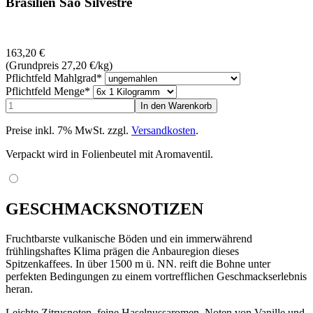
Brasilien Sao Silvestre
163,20
€
(Grundpreis 27,20
€
/kg)
Pflichtfeld
Mahlgrad
*
Pflichtfeld
Menge
*
Preise inkl. 7% MwSt. zzgl.
Versandkosten
.
Verpackt wird in Folienbeutel mit Aromaventil.
GESCHMACKSNOTIZEN
Fruchtbarste vulkanische Böden und ein immerwährend
frühlingshaftes Klima prägen die Anbauregion dieses
Spitzenkaffees. In über 1500 m ü. NN. reift die Bohne unter
perfekten Bedingungen zu einem vortrefflichen Geschmackserlebnis
heran.
Leichte Zitrusnoten, feine Haselnussaromen, Noten von Vanille und