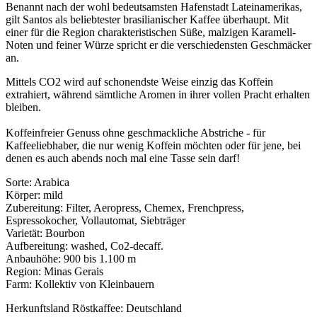
Benannt nach der wohl bedeutsamsten Hafenstadt Lateinamerikas,
gilt Santos als beliebtester brasilianischer Kaffee überhaupt. Mit
einer für die Region charakteristischen Süße, malzigen Karamell-
Noten und feiner Würze spricht er die verschiedensten Geschmäcker
an.
Mittels CO2 wird auf schonendste Weise einzig das Koffein
extrahiert, während sämtliche Aromen in ihrer vollen Pracht erhalten
bleiben.
Koffeinfreier Genuss ohne geschmackliche Abstriche - für
Kaffeeliebhaber, die nur wenig Koffein möchten oder für jene, bei
denen es auch abends noch mal eine Tasse sein darf!
Sorte: Arabica
Körper: mild
Zubereitung: Filter, Aeropress, Chemex, Frenchpress,
Espressokocher, Vollautomat, Siebträger
Varietät: Bourbon
Aufbereitung: washed, Co2-decaff.
Anbauhöhe: 900 bis 1.100 m
Region: Minas Gerais
Farm: Kollektiv von Kleinbauern
Herkunftsland Röstkaffee: Deutschland