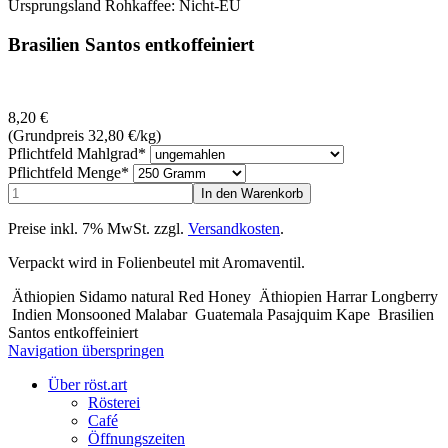
Ursprungsland Rohkaffee: Nicht-EU
Brasilien Santos entkoffeiniert
8,20
€
(Grundpreis 32,80
€
/kg)
Pflichtfeld
Mahlgrad
*
Pflichtfeld
Menge
*
Preise inkl. 7% MwSt. zzgl.
Versandkosten
.
Verpackt wird in Folienbeutel mit Aromaventil.
Äthiopien Sidamo natural Red Honey
Äthiopien Harrar Longberry
Indien Monsooned Malabar
Guatemala Pasajquim Kape
Brasilien
Santos entkoffeiniert
Navigation überspringen
Über röst.art
Rösterei
Café
Öffnungszeiten