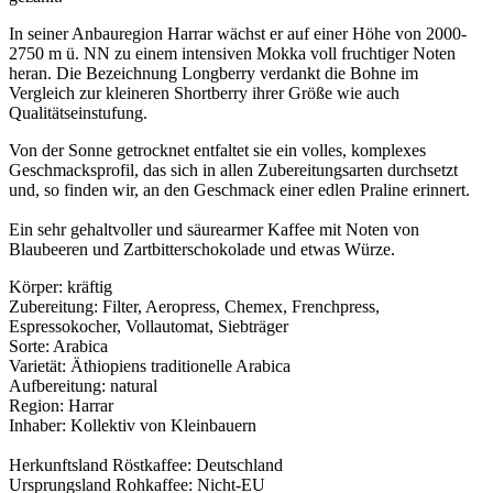
In seiner Anbauregion Harrar wächst er auf einer Höhe von 2000-
2750 m ü. NN zu einem intensiven Mokka voll fruchtiger Noten
heran. Die Bezeichnung Longberry verdankt die Bohne im
Vergleich zur kleineren Shortberry ihrer Größe wie auch
Qualitätseinstufung.
Von der Sonne getrocknet entfaltet sie ein volles, komplexes
Geschmacksprofil, das sich in allen Zubereitungsarten durchsetzt
und, so finden wir, an den Geschmack einer edlen Praline erinnert.
Ein sehr gehaltvoller und säurearmer Kaffee mit Noten von
Blaubeeren und Zartbitterschokolade und etwas Würze.
Körper: kräftig
Zubereitung: Filter, Aeropress, Chemex, Frenchpress,
Espressokocher, Vollautomat, Siebträger
Sorte: Arabica
Varietät: Äthiopiens traditionelle Arabica
Aufbereitung: natural
Region: Harrar
Inhaber: Kollektiv von Kleinbauern
Herkunftsland Röstkaffee: Deutschland
Ursprungsland Rohkaffee: Nicht-EU