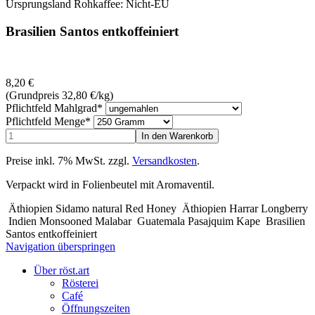
Ursprungsland Rohkaffee: Nicht-EU
Brasilien Santos entkoffeiniert
8,20
€
(Grundpreis 32,80
€
/kg)
Pflichtfeld
Mahlgrad
*
Pflichtfeld
Menge
*
Preise inkl. 7% MwSt. zzgl.
Versandkosten
.
Verpackt wird in Folienbeutel mit Aromaventil.
Äthiopien Sidamo natural Red Honey
Äthiopien Harrar Longberry
Indien Monsooned Malabar
Guatemala Pasajquim Kape
Brasilien
Santos entkoffeiniert
Navigation überspringen
Über röst.art
Rösterei
Café
Öffnungszeiten