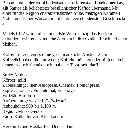
Benannt nach der wohl bedeutsamsten Hafenstadt Lateinamerikas,
gilt Santos als beliebtester brasilianischer Kaffee überhaupt. Mit
einer für die Region charakteristischen Süße, malzigen Karamell-
Noten und feiner Würze spricht er die verschiedensten Geschmäcker
an.
Mittels CO2 wird auf schonendste Weise einzig das Koffein
extrahiert, während sämtliche Aromen in ihrer vollen Pracht erhalten
bleiben.
Koffeinfreier Genuss ohne geschmackliche Abstriche - für
Kaffeeliebhaber, die nur wenig Koffein möchten oder für jene, bei
denen es auch abends noch mal eine Tasse sein darf!
Sorte: Arabica
Körper: mild
Zubereitung: Filter, Aeropress, Chemex, Frenchpress,
Espressokocher, Vollautomat, Siebträger
Varietät: Bourbon
Aufbereitung: washed, Co2-decaff.
Anbauhöhe: 900 bis 1.100 m
Region: Minas Gerais
Farm: Kollektiv von Kleinbauern
Herkunftsland Röstkaffee: Deutschland