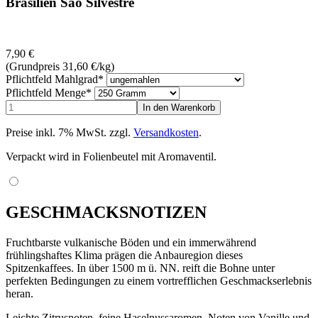
Brasilien Sao Silvestre
7,90
€
(Grundpreis 31,60
€
/kg)
Pflichtfeld
Mahlgrad
*
Pflichtfeld
Menge
*
Preise inkl. 7% MwSt. zzgl.
Versandkosten
.
Verpackt wird in Folienbeutel mit Aromaventil.
GESCHMACKSNOTIZEN
Fruchtbarste vulkanische Böden und ein immerwährend
frühlingshaftes Klima prägen die Anbauregion dieses
Spitzenkaffees. In über 1500 m ü. NN. reift die Bohne unter
perfekten Bedingungen zu einem vortrefflichen Geschmackserlebnis
heran.
Leichte Zitrusnoten, feine Haselnussaromen, Noten von Vanille und