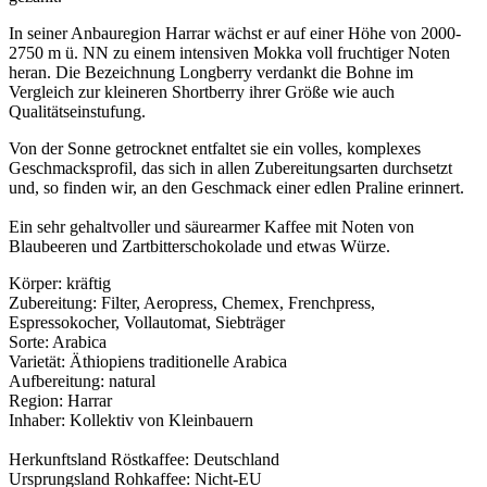
In seiner Anbauregion Harrar wächst er auf einer Höhe von 2000-
2750 m ü. NN zu einem intensiven Mokka voll fruchtiger Noten
heran. Die Bezeichnung Longberry verdankt die Bohne im
Vergleich zur kleineren Shortberry ihrer Größe wie auch
Qualitätseinstufung.
Von der Sonne getrocknet entfaltet sie ein volles, komplexes
Geschmacksprofil, das sich in allen Zubereitungsarten durchsetzt
und, so finden wir, an den Geschmack einer edlen Praline erinnert.
Ein sehr gehaltvoller und säurearmer Kaffee mit Noten von
Blaubeeren und Zartbitterschokolade und etwas Würze.
Körper: kräftig
Zubereitung: Filter, Aeropress, Chemex, Frenchpress,
Espressokocher, Vollautomat, Siebträger
Sorte: Arabica
Varietät: Äthiopiens traditionelle Arabica
Aufbereitung: natural
Region: Harrar
Inhaber: Kollektiv von Kleinbauern
Herkunftsland Röstkaffee: Deutschland
Ursprungsland Rohkaffee: Nicht-EU