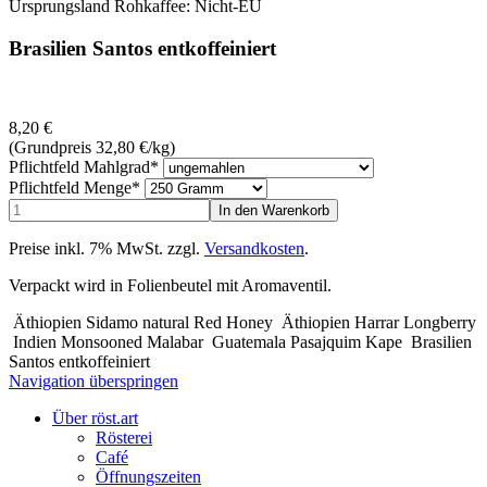
Ursprungsland Rohkaffee: Nicht-EU
Brasilien Santos entkoffeiniert
8,20
€
(Grundpreis 32,80
€
/kg)
Pflichtfeld
Mahlgrad
*
Pflichtfeld
Menge
*
Preise inkl. 7% MwSt. zzgl.
Versandkosten
.
Verpackt wird in Folienbeutel mit Aromaventil.
Äthiopien Sidamo natural Red Honey
Äthiopien Harrar Longberry
Indien Monsooned Malabar
Guatemala Pasajquim Kape
Brasilien
Santos entkoffeiniert
Navigation überspringen
Über röst.art
Rösterei
Café
Öffnungszeiten