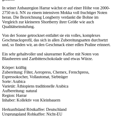
In seiner Anbauregion Harrar wächst er auf einer Höhe von 2000-
2750 m ü. NN zu einem intensiven Mokka voll fruchtiger Noten
heran. Die Bezeichnung Longberry verdankt die Bohne im
Vergleich zur kleineren Shortberry ihrer Größe wie auch
Qualitätseinstufung.
Von der Sonne getrocknet entfaltet sie ein volles, komplexes
Geschmacksprofil, das sich in allen Zubereitungsarten durchsetzt
und, so finden wir, an den Geschmack einer edlen Praline erinnert.
Ein sehr gehaltvoller und säurearmer Kaffee mit Noten von
Blaubeeren und Zartbitterschokolade und etwas Würze.
Körper: kräftig
Zubereitung: Filter, Aeropress, Chemex, Frenchpress,
Espressokocher, Vollautomat, Siebträger
Sorte: Arabica
Varietät: Äthiopiens traditionelle Arabica
Aufbereitung: natural
Region: Harrar
Inhaber: Kollektiv von Kleinbauern
Herkunftsland Röstkaffee: Deutschland
Ursprungsland Rohkaffee: Nicht-EU