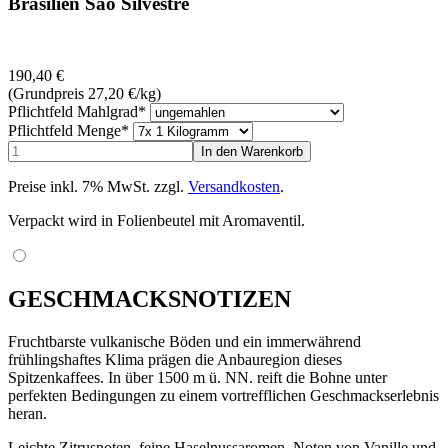
Brasilien Sao Silvestre
190,40
€
(Grundpreis 27,20
€
/kg)
Pflichtfeld
Mahlgrad
*
Pflichtfeld
Menge
*
Preise inkl. 7% MwSt. zzgl.
Versandkosten
.
Verpackt wird in Folienbeutel mit Aromaventil.
GESCHMACKSNOTIZEN
Fruchtbarste vulkanische Böden und ein immerwährend
frühlingshaftes Klima prägen die Anbauregion dieses
Spitzenkaffees. In über 1500 m ü. NN. reift die Bohne unter
perfekten Bedingungen zu einem vortrefflichen Geschmackserlebnis
heran.
Leichte Zitrusnoten, feine Haselnussaromen, Noten von Vanille und