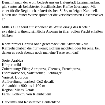
Benannt nach der wohl bedeutsamsten Hafenstadt Lateinamerikas,
gilt Santos als beliebtester brasilianischer Kaffee überhaupt. Mit
einer für die Region charakteristischen Süße, malzigen Karamell-
Noten und feiner Würze spricht er die verschiedensten Geschmäcker
an.
Mittels CO2 wird auf schonendste Weise einzig das Koffein
extrahiert, während sämtliche Aromen in ihrer vollen Pracht erhalten
bleiben.
Koffeinfreier Genuss ohne geschmackliche Abstriche - für
Kaffeeliebhaber, die nur wenig Koffein möchten oder für jene, bei
denen es auch abends noch mal eine Tasse sein darf!
Sorte: Arabica
Körper: mild
Zubereitung: Filter, Aeropress, Chemex, Frenchpress,
Espressokocher, Vollautomat, Siebträger
Varietät: Bourbon
Aufbereitung: washed, Co2-decaff.
Anbauhöhe: 900 bis 1.100 m
Region: Minas Gerais
Farm: Kollektiv von Kleinbauern
Herkunftsland Röstkaffee: Deutschland