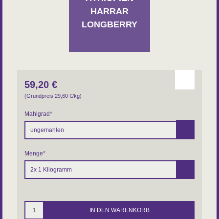
Varietät: Äthiopiens traditionelle Arabica
Aufbereitung: natural
HARRAR
Region: Harrar
LONGBERRY
Inhaber: Kollektiv von Kleinbauern
Herkunftsland Röstkaffee: Deutschland
Ursprungsland Rohkaffee: Nicht-EU
59,20
€
(Grundpreis 29,60
€
/kg)
Mahlgrad
*
Menge
*