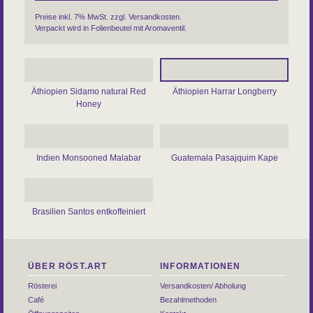
Preise inkl. 7% MwSt. zzgl.
Versandkosten
.
Verpackt wird in Folienbeutel mit Aromaventil.
Äthiopien Sidamo natural Red
Äthiopien Harrar Longberry
Honey
Indien Monsooned Malabar
Guatemala Pasajquim Kape
Brasilien Santos entkoffeiniert
ÜBER RÖST.ART
INFORMATIONEN
Rösterei
Versandkosten/ Abholung
Café
Bezahlmethoden