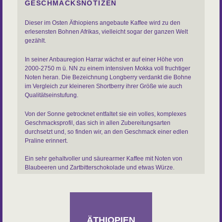
GESCHMACKSNOTIZEN
Dieser im Osten Äthiopiens angebaute Kaffee wird zu den
erlesensten Bohnen Afrikas, vielleicht sogar der ganzen Welt
gezählt.
In seiner Anbauregion Harrar wächst er auf einer Höhe von
2000-2750 m ü. NN zu einem intensiven Mokka voll fruchtiger
Noten heran. Die Bezeichnung Longberry verdankt die Bohne
im Vergleich zur kleineren Shortberry ihrer Größe wie auch
Qualitätseinstufung.
Von der Sonne getrocknet entfaltet sie ein volles, komplexes
Geschmacksprofil, das sich in allen Zubereitungsarten
durchsetzt und, so finden wir, an den Geschmack einer edlen
Praline erinnert.
Ein sehr gehaltvoller und säurearmer Kaffee mit Noten von
Blaubeeren und Zartbitterschokolade und etwas Würze.
Körper: kräftig
Zubereitung: Filter, Aeropress, Chemex, Frenchpress,
Espressokocher, Vollautomat, Siebträger
Sorte: Arabica
ÄTHIOPIEN