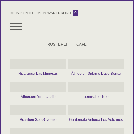
0
MEIN KONTO
MEIN WARENKORB
RÖSTEREI
CAFÉ
ALLES
ESPRESSO
Nicaragua Las Mimosas
Äthiopien Sidamo Daye Bensa
KAFFEE
ROHKAFFEE
Äthiopien Yirgacheffe
gemischte Tüte
ZUBEHÖR
KAFFEEABO
Brasilien Sao Silvestre
Guatemala Antigua Los Volcanes