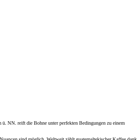
m ü. NN. reift die Bohne unter perfekten Bedingungen zu einem
e Nuancen sind möglich. Weltweit zählt guatemaltekischer Kaffee dank