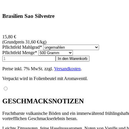
Brasilien Sao Silvestre
15,80
€
(Grundpreis 31,60
€
/kg)
Pflichtfeld
Mahlgrad
*
Pflichtfeld
Menge
*
Preise inkl. 7% MwSt. zzgl.
Versandkosten
.
Verpackt wird in Folienbeutel mit Aromaventil.
GESCHMACKSNOTIZEN
Fruchtbarste vulkanische Böden und ein immerwährend frühlingshafte
vortrefflichen Geschmackserlebnis heran.
Leichte Zitrusnoten, feine Haselnussaromen, Noten von Vanille und b