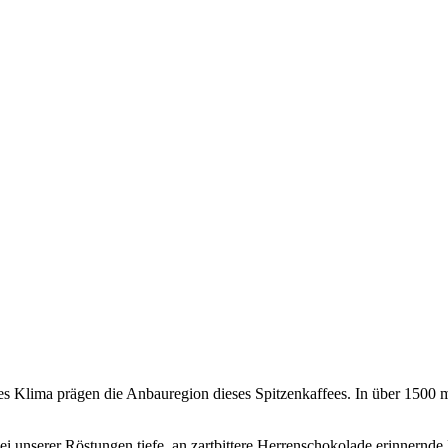
s Klima prägen die Anbauregion dieses Spitzenkaffees. In über 1500 
ei unserer Röstungen tiefe, an zartbittere Herrenschokolade erinnernd