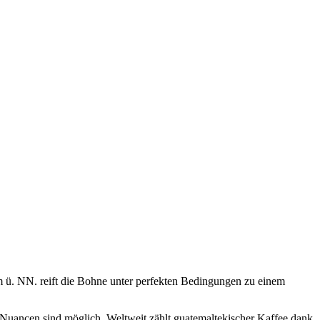
m ü. NN. reift die Bohne unter perfekten Bedingungen zu einem
e Nuancen sind möglich. Weltweit zählt guatemaltekischer Kaffee dank