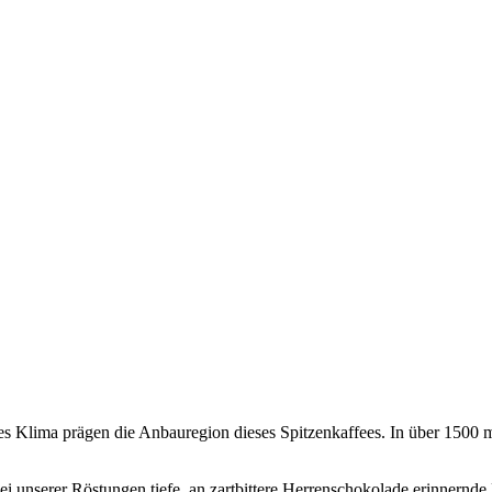
s Klima prägen die Anbauregion dieses Spitzenkaffees. In über 1500 
ei unserer Röstungen tiefe, an zartbittere Herrenschokolade erinnernd