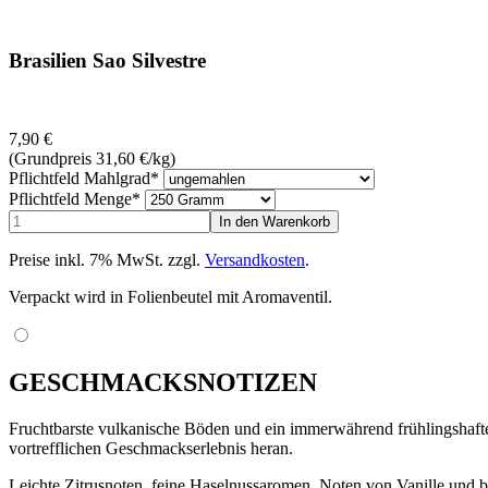
Brasilien Sao Silvestre
7,90
€
(Grundpreis 31,60
€
/kg)
Pflichtfeld
Mahlgrad
*
Pflichtfeld
Menge
*
Preise inkl. 7% MwSt. zzgl.
Versandkosten
.
Verpackt wird in Folienbeutel mit Aromaventil.
GESCHMACKSNOTIZEN
Fruchtbarste vulkanische Böden und ein immerwährend frühlingshafte
vortrefflichen Geschmackserlebnis heran.
Leichte Zitrusnoten, feine Haselnussaromen, Noten von Vanille und b