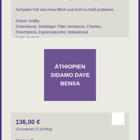
Auf jeden Fall mal ohne Milch und nicht so heiß probieren.
Körper: kräftig
Zubereitung: Siebträger, Filter, Aeropress, Chemex,
Frenchpress, Espressokocher, Vollautomat
Sorte: Arabica
Varietät:Typica
Aufbereitung: washed
Region: Sidamo
ÄTHIOPIEN
SIDAMO DAYE
BENSA
136,00
€
(Grundpreis 27,20
€
/kg)