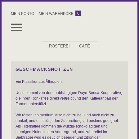
0
MEIN KONTO
MEIN WARENKORB
RÖSTEREI
CAFÉ
ALLES
ESPRESSO
GESCHMACKSNOTIZEN
KAFFEE
Ein Klassiker aus Äthiopien.
ROHKAFFEE
Unser kommt von der unabhängigen Daye-Bensa-Kooperative,
die ihren Rohkaffee direkt vertreibt und den Kaffeeanbau der
ZUBEHÖR
Farmer unterstützt.
Wir rösten ihn medium, also nicht zu hell und auch nicht zu
KAFFEEABO
dunkel, und er ist für jeden Zubereitungsart bestens geeignet.
Als Filterkaffee kommen die würzig-schokoladigen und
blumigen Noten in den Vordergrund, und zubereitet im
Siebträger wird es deutlich beeriger und zitroniger.