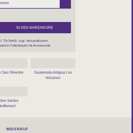
kl. 7% MwSt. zzgl.
Versandkosten
.
wird in Folienbeutel mit Aromaventil.
n Sao Silvestre
Guatemala Antigua Los
Volcanes
ilien Santos
koffeiniert
WIDERRUF