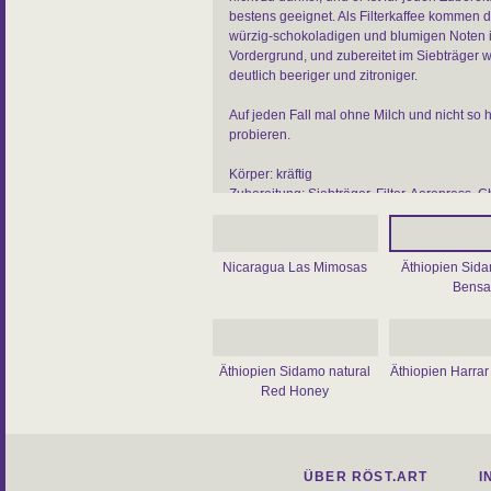
bestens geeignet. Als Filterkaffee kommen d
würzig-schokoladigen und blumigen Noten 
Vordergrund, und zubereitet im Siebträger w
deutlich beeriger und zitroniger.
Auf jeden Fall mal ohne Milch und nicht so 
probieren.
Körper: kräftig
Zubereitung: Siebträger, Filter, Aeropress, 
Frenchpress, Espressokocher, Vollautomat
Sorte: Arabica
Varietät:Typica
Nicaragua Las Mimosas
Äthiopien Sid
Aufbereitung: washed
Bensa
Region: Sidamo
Äthiopien Sidamo natural
Äthiopien Harrar
Red Honey
ÜBER RÖST.ART
I