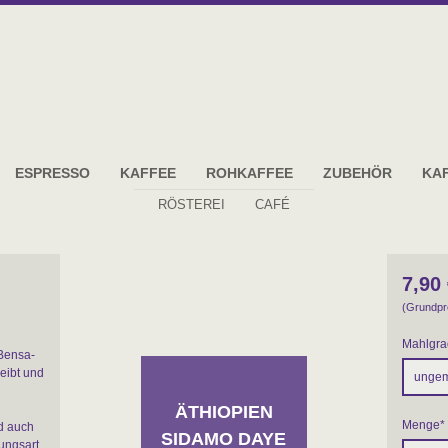
ESPRESSO
KAFFEE
ROHKAFFEE
ZUBEHÖR
KA
RÖSTEREI
CAFÉ
7,90
(Grundpr
Mahlgra
Bensa-
reibt und
ÄTHIOPIEN
Menge
*
nd auch
SIDAMO DAYE
tungsart