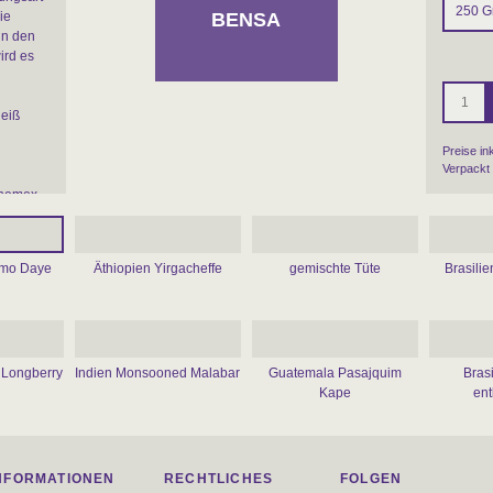
BENSA
ie
in den
ird es
heiß
Preise in
Verpackt 
Chemex,
amo Daye
Äthiopien Yirgacheffe
gemischte Tüte
Brasilie
 Longberry
Indien Monsooned Malabar
Guatemala Pasajquim
Bras
Kape
ent
NFORMATIONEN
RECHTLICHES
FOLGEN