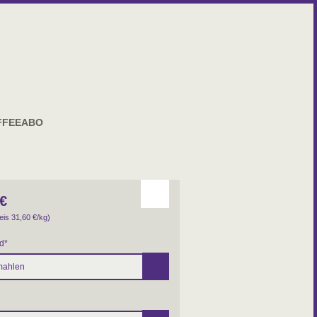
FFEEABO
€
eis 31,60
€
/kg)
d
*