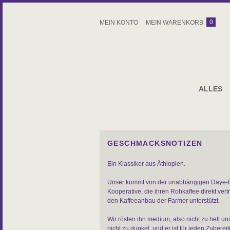
0
MEIN KONTO
MEIN WARENKORB
ALLES
GESCHMACKSNOTIZEN
Ein Klassiker aus Äthiopien.
Unser kommt von der unabhängigen Daye-
Kooperative, die ihren Rohkaffee direkt vert
den Kaffeeanbau der Farmer unterstützt.
Wir rösten ihn medium, also nicht zu hell u
nicht zu dunkel, und er ist für jeden Zuberei