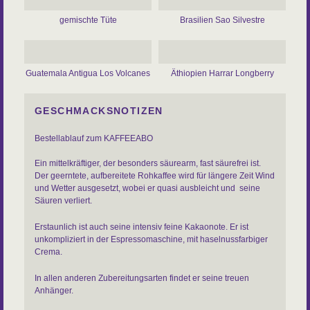
gemischte Tüte
Brasilien Sao Silvestre
Guatemala Antigua Los Volcanes
Äthiopien Harrar Longberry
GESCHMACKSNOTIZEN
Bestellablauf zum KAFFEEABO
Ein mittelkräftiger, der besonders säurearm, fast säurefrei ist.
Der geerntete, aufbereitete Rohkaffee wird für längere Zeit Wind
und Wetter ausgesetzt, wobei er quasi ausbleicht und seine
Säuren verliert.
Erstaunlich ist auch seine intensiv feine Kakaonote. Er ist
unkompliziert in der Espressomaschine, mit haselnussfarbiger
Crema.
In allen anderen Zubereitungsarten findet er seine treuen
Anhänger.