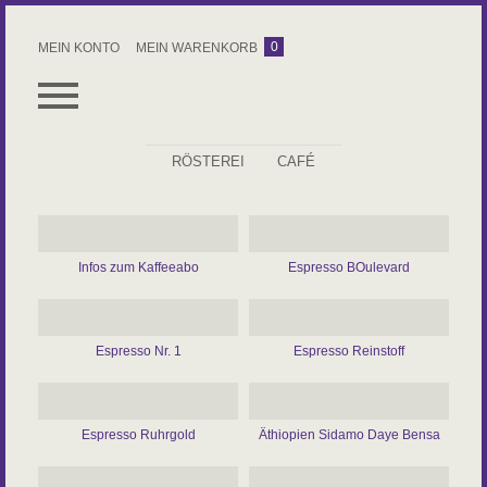
0
MEIN KONTO
MEIN WARENKORB
RÖSTEREI
CAFÉ
ALLES
ESPRESSO
Infos zum Kaffeeabo
Espresso BOulevard
KAFFEE
ROHKAFFEE
Espresso Nr. 1
Espresso Reinstoff
ZUBEHÖR
KAFFEEABO
Espresso Ruhrgold
Äthiopien Sidamo Daye Bensa