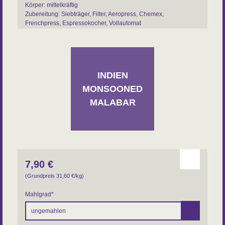
Körper: mittelkräftig
Zubereitung: Siebträger, Filter, Aeropress, Chemex,
Frenchpress, Espressokocher, Vollautomat
Sorte: Arabica
Varietät:: Typica
Aufbereitung: monsoonig
Region: Mysore - Kerala
Farm: Kooperative Aspinwall
INDIEN
MONSOONED
MALABAR
7,90
€
(Grundpreis 31,60
€
/kg)
Mahlgrad
*