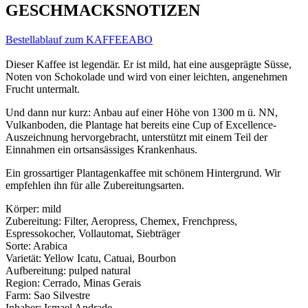
GESCHMACKSNOTIZEN
Bestellablauf zum KAFFEEABO
Dieser Kaffee ist legendär. Er ist mild, hat eine ausgeprägte Süsse,
Noten von Schokolade und wird von einer leichten, angenehmen
Frucht untermalt.
Und dann nur kurz: Anbau auf einer Höhe von 1300 m ü. NN,
Vulkanboden, die Plantage hat bereits eine Cup of Excellence-
Auszeichnung hervorgebracht, unterstützt mit einem Teil der
Einnahmen ein ortsansässiges Krankenhaus.
Ein grossartiger Plantagenkaffee mit schönem Hintergrund. Wir
empfehlen ihn für alle Zubereitungsarten.
Körper: mild
Zubereitung: Filter, Aeropress, Chemex, Frenchpress,
Espressokocher, Vollautomat, Siebträger
Sorte: Arabica
Varietät: Yellow Icatu, Catuai, Bourbon
Aufbereitung: pulped natural
Region: Cerrado, Minas Gerais
Farm: Sao Silvestre
Inhaber: Ismael Andrade