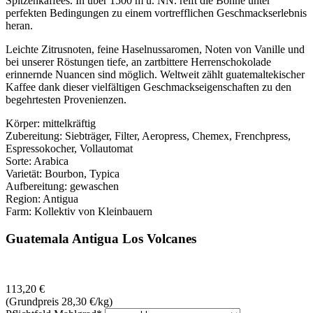
Spitzenkaffees. In über 1500 m ü. NN. reift die Bohne unter
perfekten Bedingungen zu einem vortrefflichen Geschmackserlebnis
heran.
Leichte Zitrusnoten, feine Haselnussaromen, Noten von Vanille und
bei unserer Röstungen tiefe, an zartbittere Herrenschokolade
erinnernde Nuancen sind möglich. Weltweit zählt guatemaltekischer
Kaffee dank dieser vielfältigen Geschmackseigenschaften zu den
begehrtesten Provenienzen.
Körper: mittelkräftig
Zubereitung: Siebträger, Filter, Aeropress, Chemex, Frenchpress,
Espressokocher, Vollautomat
Sorte: Arabica
Varietät: Bourbon, Typica
Aufbereitung: gewaschen
Region: Antigua
Farm: Kollektiv von Kleinbauern
Guatemala Antigua Los Volcanes
113,20
€
(Grundpreis 28,30
€
/kg)