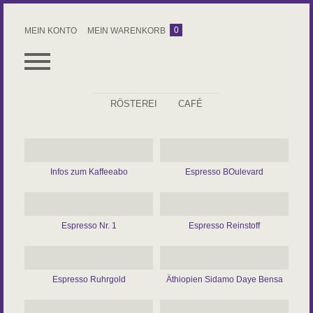
0
MEIN KONTO
MEIN WARENKORB
RÖSTEREI
CAFÉ
ALLES
ESPRESSO
Infos zum Kaffeeabo
Espresso BOulevard
KAFFEE
ROHKAFFEE
Espresso Nr. 1
Espresso Reinstoff
ZUBEHÖR
KAFFEEABO
Espresso Ruhrgold
Äthiopien Sidamo Daye Bensa