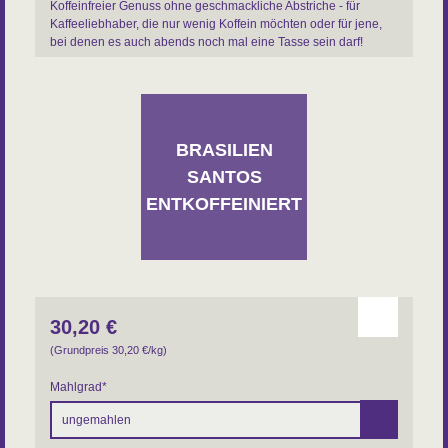
Koffeinfreier Genuss ohne geschmackliche Abstriche - für
Kaffeeliebhaber, die nur wenig Koffein möchten oder für jene,
bei denen es auch abends noch mal eine Tasse sein darf!
Sorte: Arabica
Körper: mild
Zubereitung: Filter, Aeropress, Chemex, Frenchpress,
Espressokocher, Vollautomat, Siebträger
BRASILIEN
Varietät: Bourbon
Aufbereitung: washed, Co2-decaff.
SANTOS
Anbauhöhe: 900 bis 1.100 m
ENTKOFFEINIERT
Region: Minas Gerais
Farm: Kollektiv von Kleinbauern
30,20
€
(Grundpreis 30,20
€
/kg)
Mahlgrad
*