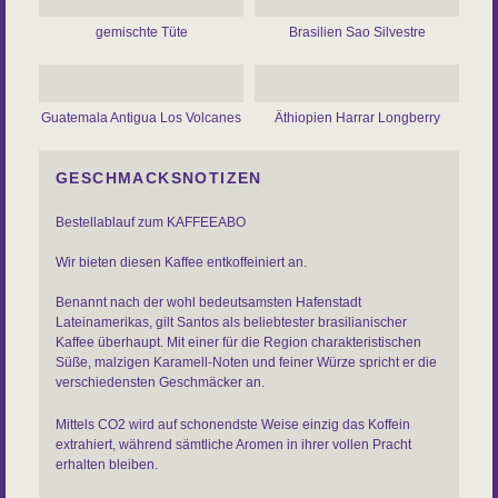
gemischte Tüte
Brasilien Sao Silvestre
Guatemala Antigua Los Volcanes
Äthiopien Harrar Longberry
GESCHMACKSNOTIZEN
Bestellablauf zum KAFFEEABO
Wir bieten diesen Kaffee entkoffeiniert an.
Benannt nach der wohl bedeutsamsten Hafenstadt
Lateinamerikas, gilt Santos als beliebtester brasilianischer
Kaffee überhaupt. Mit einer für die Region charakteristischen
Süße, malzigen Karamell-Noten und feiner Würze spricht er die
verschiedensten Geschmäcker an.
Mittels CO2 wird auf schonendste Weise einzig das Koffein
extrahiert, während sämtliche Aromen in ihrer vollen Pracht
erhalten bleiben.