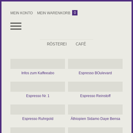
0
MEIN KONTO
MEIN WARENKORB
RÖSTEREI
CAFÉ
ALLES
ESPRESSO
Infos zum Kaffeeabo
Espresso BOulevard
KAFFEE
ROHKAFFEE
Espresso Nr. 1
Espresso Reinstoff
ZUBEHÖR
KAFFEEABO
Espresso Ruhrgold
Äthiopien Sidamo Daye Bensa