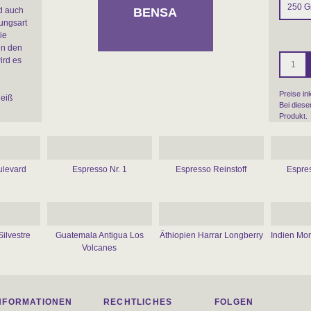
BENSA
nd auch
tungsart
ie
in den
ird es
Preise in
heiß
Bei diese
Produkt.
Chemex,
ulevard
Espresso Nr. 1
Espresso Reinstoff
Espre
Silvestre
Guatemala Antigua Los
Äthiopien Harrar Longberry
Indien Mo
Volcanes
NFORMATIONEN
RECHTLICHES
FOLGEN