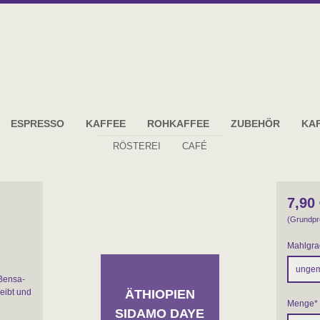
ESPRESSO
KAFFEE
ROHKAFFEE
ZUBEHÖR
KA
RÖSTEREI
CAFÉ
7,90
(Grundpr
Mahlgra
Bensa-
ÄTHIOPIEN
reibt und
Menge
*
SIDAMO DAYE