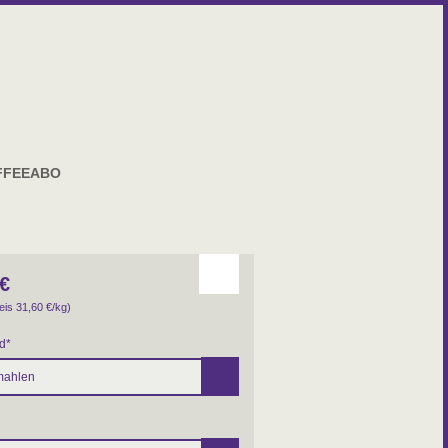
FFEEABO
€
eis 31,60
€
/kg)
d
*