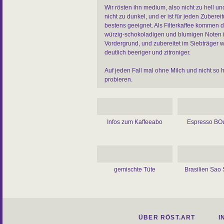
Wir rösten ihn medium, also nicht zu hell u
nicht zu dunkel, und er ist für jeden Zuberei
bestens geeignet. Als Filterkaffee kommen d
würzig-schokoladigen und blumigen Noten 
Vordergrund, und zubereitet im Siebträger w
deutlich beeriger und zitroniger.
Auf jeden Fall mal ohne Milch und nicht so 
probieren.
Körper: kräftig
Zubereitung: Siebträger, Filter, Aeropress, 
Frenchpress, Espressokocher, Vollautomat
Infos zum Kaffeeabo
Espresso BO
Sorte: Arabica
Varietät:Typica
Aufbereitung: washed
Region: Sidamo
gemischte Tüte
Brasilien Sao 
ÜBER RÖST.ART
I